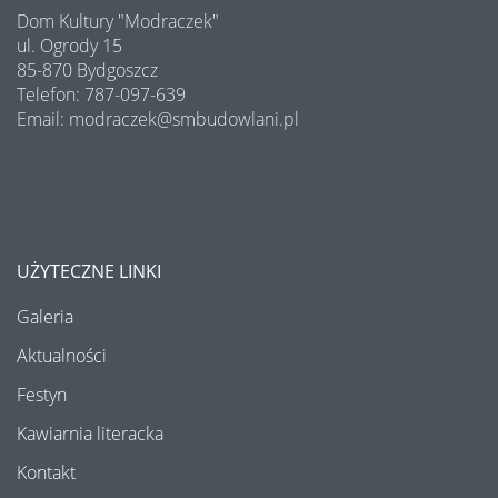
Dom Kultury "Modraczek"
Program Edukacji Spółdzielczej 2025
ul. Ogrody 15
85-870 Bydgoszcz
Podsumowanie konkursu "Osiedle w kwiatach i zieleni" 2025
Telefon: 787-097-639
Email: modraczek@smbudowlani.pl
Półki literatury - Kawiarnia Literacka
Półki literatury - Kawiarnia Literacka
Półki literatury - Kawiarnia Literacka
UŻYTECZNE LINKI
Wakacyjne warsztaty - lipiec 2025
Galeria
Bezpieczny Senior - DEBATA
Aktualności
Festyn
Półki literatury - Kawiarnia Literacka
Kawiarnia literacka
Koncert z okazji Dnia Mamy i Taty
Kontakt