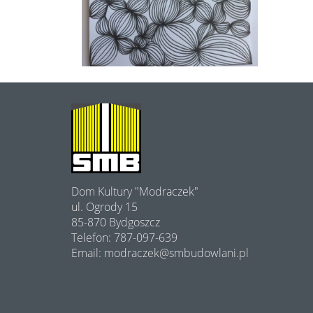
O
NAS
Dom Kultury "Modraczek"
ul. Ogrody 15
85-870 Bydgoszcz
Telefon: 787-097-639
Email: modraczek@smbudowlani.pl