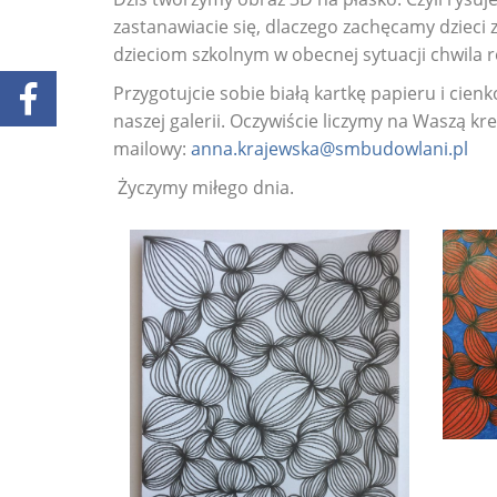
zastanawiacie się, dlaczego zachęcamy dzieci z
dzieciom szkolnym w obecnej sytuacji chwila r
Przygotujcie sobie białą kartkę papieru i cien
naszej galerii. Oczywiście liczymy na Waszą kr
mailowy:
anna.krajewska@smbudowlani.pl
Życzymy miłego dnia.