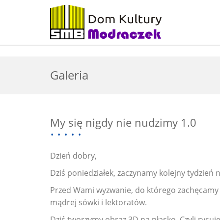
Galeria
My się nigdy nie nudzimy 1.0
Dzień dobry,
Dziś poniedziałek, zaczynamy kolejny tydzień
Przed Wami wyzwanie, do którego zachęcamy ws
mądrej sówki i lektoratów.
Dziś tworzymy obraz 3D na płasko. Czyli rysu