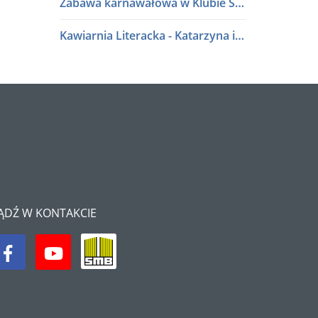
Zabawa karnawałowa w Klubie Seniora
Kawiarnia Literacka - Katarzyna i Waldemar Baszakowie
Ferie zimowe 2026
Kawiarnia Literacka - Roman Sidorkiewicz
Półki literatury - Kawiarnia Literacka
Półki literatury - Kawiarnia Literacka
Program Edukacji Spółdzielczej 2025
ĄDŹ W KONTAKCIE
Podsumowanie konkursu "Osiedle w kwiatach i zieleni" 2025
Półki literatury - Kawiarnia Literacka
Półki literatury - Kawiarnia Literacka