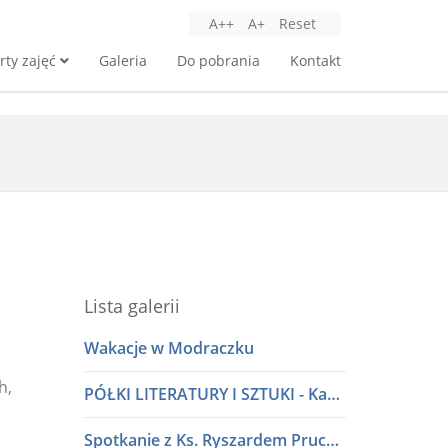
A++
A+
Reset
rty zajęć
Galeria
Do pobrania
Kontakt
Lista galerii
Wakacje w Modraczku
h,
PÓŁKI LITERATURY I SZTUKI - Kawiarnia Literacka w dialogu
Spotkanie z Ks. Ryszardem Pruczkowskim