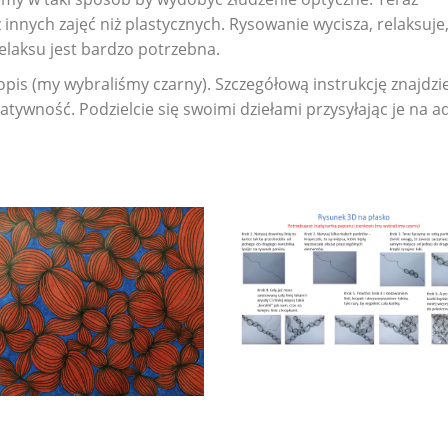
 innych zajęć niż plastycznych. Rysowanie wycisza, relaksuje,
elaksu jest bardzo potrzebna.
kopis (my wybraliśmy czarny). Szczegółową instrukcję znajdzi
eatywność. Podzielcie się swoimi dziełami przysyłając je na a