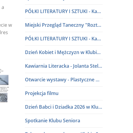
 a
PÓŁKI LITERATURY I SZTUKI - Kawiarnia Literacka w dialogu
ecie w
Miejski Przegląd Taneczny "Roztańczone przedszkolaki" lata 80 i 90
dres
PÓŁKI LITERATURY I SZTUKI - Kawiarnia Literacka w dialogu
Dzień Kobiet i Mężczyzn w Klubie Seniora
Kawiarnia Literacka - Jolanta Stelmasiak
Otwarcie wystawy - Plastyczne Wariacje Młodych Adeptów Sztuki
Projekcja filmu
Dzień Babci i Dziadka 2026 w Klubie Seniora
Spotkanie Klubu Seniora