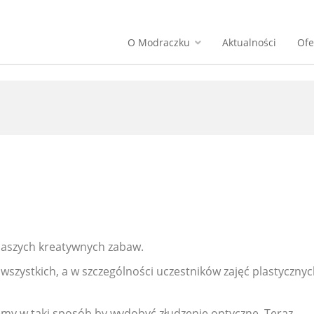
O Modraczku
Aktualności
Ofe
 naszych kreatywnych zabaw.
zystkich, a w szczególności uczestników zajęć plastycznyc
jemy w taki sposób by wydobyć złudzenie optyczne. Teraz