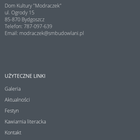
Dom Kultury "Modraczek"
Program Edukacji Spółdzielczej 2025
ul. Ogrody 15
85-870 Bydgoszcz
Podsumowanie konkursu "Osiedle w kwiatach i zieleni" 2025
Telefon: 787-097-639
Email: modraczek@smbudowlani.pl
Półki literatury - Kawiarnia Literacka
Półki literatury - Kawiarnia Literacka
Półki literatury - Kawiarnia Literacka
UŻYTECZNE LINKI
Wakacyjne warsztaty - lipiec 2025
Galeria
Bezpieczny Senior - DEBATA
Aktualności
Festyn
Półki literatury - Kawiarnia Literacka
Kawiarnia literacka
Koncert z okazji Dnia Mamy i Taty
Kontakt