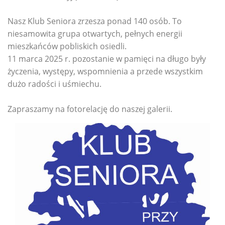
Nasz Klub Seniora zrzesza ponad 140 osób. To
niesamowita grupa otwartych, pełnych energii
mieszkańców pobliskich osiedli.
11 marca 2025 r. pozostanie w pamięci na długo były
życzenia, występy, wspomnienia a przede wszystkim
dużo radości i uśmiechu.
Zapraszamy na fotorelację do naszej galerii.