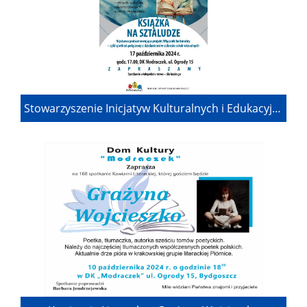
Stowarzyszenie Inicjatyw Kulturalnych i Edukacyjnych "Modraczek" - WŁĄCZNIK KULTURALNY