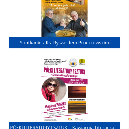
Spotkanie z Ks. Ryszardem Pruczkowskim
PÓŁKI LITERATURY I SZTUKI - Kawiarnia Literacka w dialogu