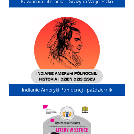
Kawiarnia Literacka - Grażyna Wojcieszko
Indianie Ameryki Północnej - październik