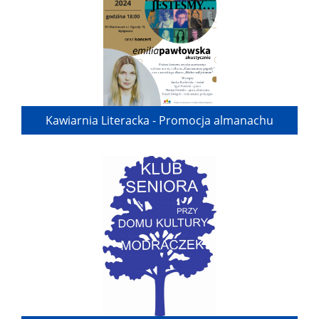
Kawiarnia Literacka - Promocja almanachu