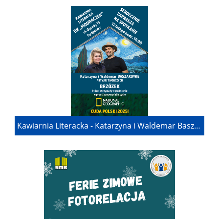
Kawiarnia Literacka - Katarzyna i Waldemar Baszakowie