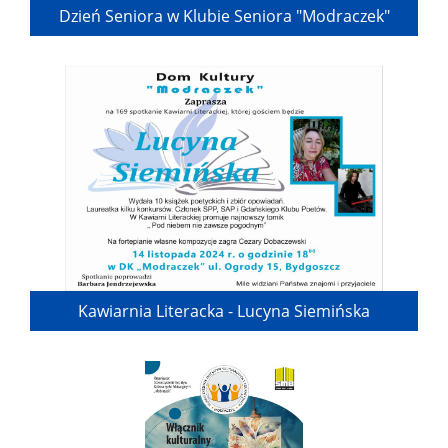
Dzień Seniora w Klubie Seniora "Modraczek"
Kawiarnia Literacka - Lucyna Siemińska