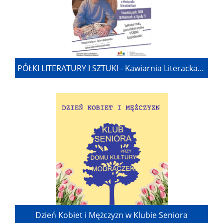
PÓŁKI LITERATURY I SZTUKI - Kawiarnia Literacka w dialogu
Dzień Kobiet i Mężczyzn w Klubie Seniora