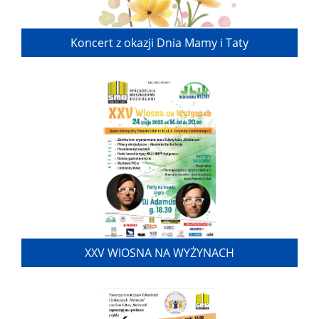
Koncert z okazji Dnia Mamy i Taty
XXV WIOSNA NA WYŻYNACH