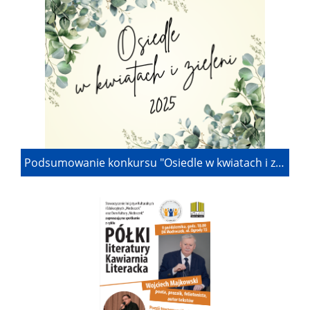
Podsumowanie konkursu "Osiedle w kwiatach i zieleni" 2025