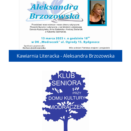
Kawiarnia Literacka - Aleksandra Brzozowska