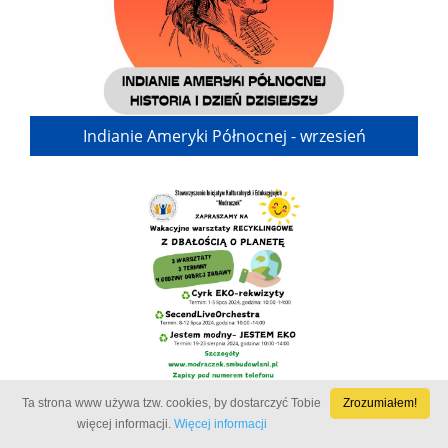
Indianie Ameryki Północnej - wrzesień
Ta strona www używa tzw. cookies, by dostarczyć Tobie
Zrozumiałem!
więcej informacji.
Więcej informacji
Jestem modny - jestem eko