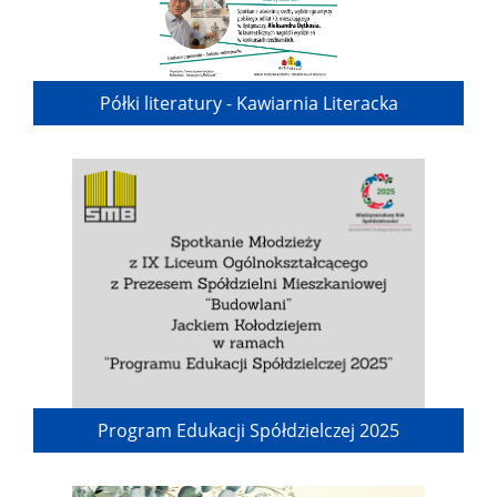
Półki literatury - Kawiarnia Literacka
Program Edukacji Spółdzielczej 2025