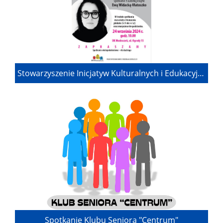
Stowarzyszenie Inicjatyw Kulturalnych i Edukacyjnych "Modraczek" - WŁĄCZNIK KULTURALNY
Spotkanie Klubu Seniora "Centrum"