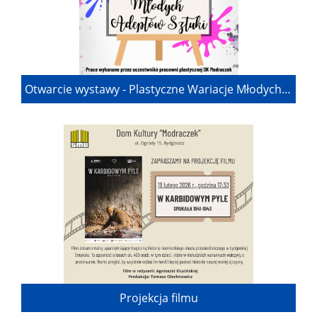
Otwarcie wystawy - Plastyczne Wariacje Młodych Adeptów Sztuki
Projekcja filmu