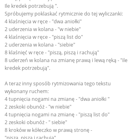
Ile kredek potrzebują ".
Spróbujemy poklaskać rytmicznie do tej wyliczanki:
4 klaśnięcia w ręce - "dwa aniołki"
2 uderzenia w kolana - "w niebie"
4 klaśnięcia w ręce - "piszą list do"
2 uderzenia w kolana - "siebie"
8 klaśnięć w ręce - "piszą, piszą i rachują"
8 uderzeń w kolana na zmianę prawą i lewą ręką - "ile
kredek potrzebują".
A teraz inny sposób rytmizowania tego tekstu
wykonany ruchem:
4 tupnięcia nogami na zmianę - "dwa aniołki "
2 zeskoki obunóż - "w niebie"
4 tupnięcia nogami na zmianę - "piszą list do"
2 zeskoki obunóż - " siebie"
8 kroków w kółeczko w prawą stronę -
"piszą, piszą i rachują"