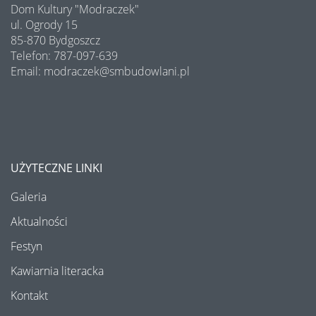
Dom Kultury "Modraczek"
Program Edukacji Spółdzielczej 2025
ul. Ogrody 15
85-870 Bydgoszcz
Podsumowanie konkursu "Osiedle w kwiatach i zieleni" 2025
Telefon: 787-097-639
Email: modraczek@smbudowlani.pl
Półki literatury - Kawiarnia Literacka
Półki literatury - Kawiarnia Literacka
Półki literatury - Kawiarnia Literacka
UŻYTECZNE LINKI
Wakacyjne warsztaty - lipiec 2025
Galeria
Bezpieczny Senior - DEBATA
Aktualności
Festyn
Półki literatury - Kawiarnia Literacka
Kawiarnia literacka
Koncert z okazji Dnia Mamy i Taty
Kontakt
XXV WIOSNA NA WYŻYNACH