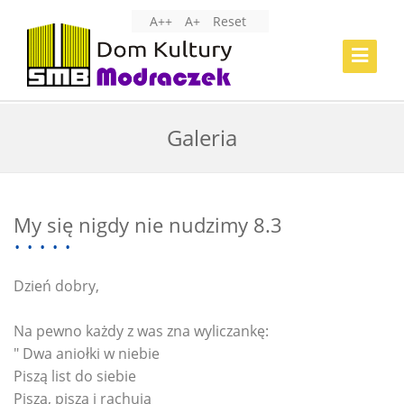
A++
A+
Reset
Toggle
Navigat
Galeria
My się nigdy nie nudzimy 8.3
Dzień dobry,
Na pewno każdy z was zna wyliczankę:
" Dwa aniołki w niebie
Piszą list do siebie
Piszą, piszą i rachują