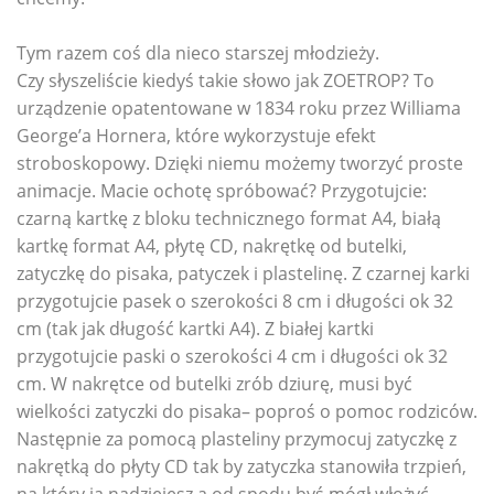
Tym razem coś dla nieco starszej młodzieży.
Czy słyszeliście kiedyś takie słowo jak ZOETROP? To
urządzenie opatentowane w 1834 roku przez Williama
George’a Hornera, które wykorzystuje efekt
stroboskopowy. Dzięki niemu możemy tworzyć proste
animacje. Macie ochotę spróbować? Przygotujcie:
czarną kartkę z bloku technicznego format A4, białą
kartkę format A4, płytę CD, nakrętkę od butelki,
zatyczkę do pisaka, patyczek i plastelinę. Z czarnej karki
przygotujcie pasek o szerokości 8 cm i długości ok 32
cm (tak jak długość kartki A4). Z białej kartki
przygotujcie paski o szerokości 4 cm i długości ok 32
cm. W nakrętce od butelki zrób dziurę, musi być
wielkości zatyczki do pisaka– poproś o pomoc rodziców.
Następnie za pomocą plasteliny przymocuj zatyczkę z
nakrętką do płyty CD tak by zatyczka stanowiła trzpień,
na który ją nadziejesz a od spodu byś mógł włożyć