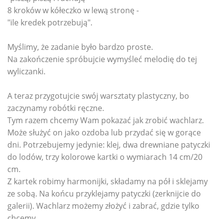
8 kroków w kółeczko w lewą stronę -
"ile kredek potrzebują".
Myślimy, że zadanie było bardzo proste.
Na zakończenie spróbujcie wymyśleć melodię do tej
wyliczanki.
A teraz przygotujcie swój warsztaty plastyczny, bo
zaczynamy robótki ręczne.
Tym razem chcemy Wam pokazać jak zrobić wachlarz.
Może służyć on jako ozdoba lub przydać się w gorące
dni. Potrzebujemy jedynie: klej, dwa drewniane patyczki
do lodów, trzy kolorowe kartki o wymiarach 14 cm/20
cm.
Z kartek robimy harmonijki, składamy na pół i sklejamy
ze sobą. Na końcu przyklejamy patyczki (zerknijcie do
galerii). Wachlarz możemy złożyć i zabrać, gdzie tylko
chcemy.