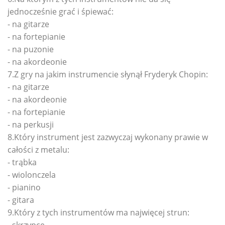
jednocześnie grać i śpiewać:
- na gitarze
- na fortepianie
- na puzonie
- na akordeonie
7.Z gry na jakim instrumencie słynął Fryderyk Chopin:
- na gitarze
- na akordeonie
- na fortepianie
- na perkusji
8.Który instrument jest zazwyczaj wykonany prawie w
całości z metalu:
- trąbka
- wiolonczela
- pianino
- gitara
9.Który z tych instrumentów ma najwięcej strun:
- skrzypce