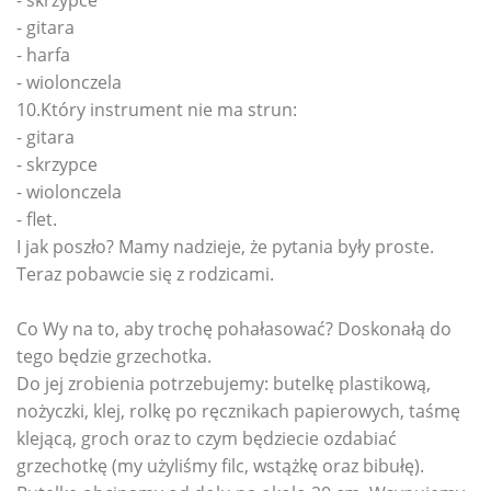
- gitara
- harfa
- wiolonczela
10.Który instrument nie ma strun:
- gitara
- skrzypce
- wiolonczela
- flet.
I jak poszło? Mamy nadzieje, że pytania były proste.
Teraz pobawcie się z rodzicami.
Co Wy na to, aby trochę pohałasować? Doskonałą do
tego będzie grzechotka.
Do jej zrobienia potrzebujemy: butelkę plastikową,
nożyczki, klej, rolkę po ręcznikach papierowych, taśmę
klejącą, groch oraz to czym będziecie ozdabiać
grzechotkę (my użyliśmy filc, wstążkę oraz bibułę).