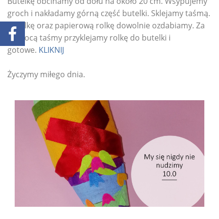
Butelkę obcinamy od dołu na około 20 cm. Wsypujemy
groch i nakładamy górną część butelki. Sklejamy taśmą.
Butelkę oraz papierową rolkę dowolnie ozdabiamy. Za
pomocą taśmy przyklejamy rolkę do butelki i
gotowe.
KLIKNIJ
Życzymy miłego dnia.