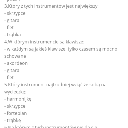
3.Który z tych instrumentów jest największy:
- skrzypce
- gitara
- flet
- trąbka
4.W którym instrumencie są klawisze:
- w każdym są jakieś klawisze, tylko czasem są mocno
schowane
- akordeon
- gitara
- flet
5.Który instrument najtrudniej wziąć że sobą na
wycieczkę:
- harmonijkę
- skrzypce
- fortepian
- trąbkę
6.Na którym z tych instrumentów nie da się