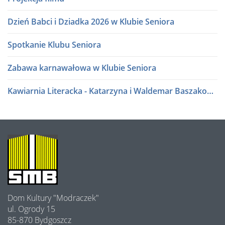
Dzień Babci i Dziadka 2026 w Klubie Seniora
Spotkanie Klubu Seniora
Zabawa karnawałowa w Klubie Seniora
Kawiarnia Literacka - Katarzyna i Waldemar Baszakowie
Ferie zimowe 2026
Kawiarnia Literacka - Roman Sidorkiewicz
O
NAS
Półki literatury - Kawiarnia Literacka
Półki literatury - Kawiarnia Literacka
Dom Kultury "Modraczek"
Program Edukacji Spółdzielczej 2025
ul. Ogrody 15
85-870 Bydgoszcz