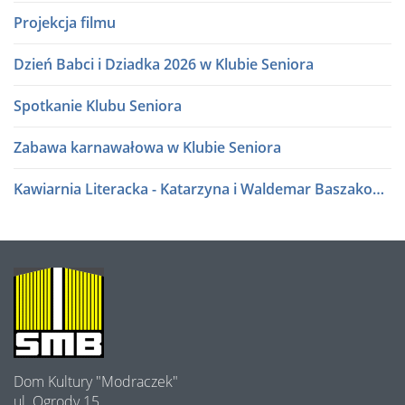
Projekcja filmu
Dzień Babci i Dziadka 2026 w Klubie Seniora
Spotkanie Klubu Seniora
Zabawa karnawałowa w Klubie Seniora
Kawiarnia Literacka - Katarzyna i Waldemar Baszakowie
Ferie zimowe 2026
Kawiarnia Literacka - Roman Sidorkiewicz
O
NAS
Półki literatury - Kawiarnia Literacka
Półki literatury - Kawiarnia Literacka
Dom Kultury "Modraczek"
Program Edukacji Spółdzielczej 2025
ul. Ogrody 15