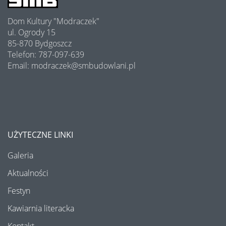
Półki literatury - Kawiarnia Literacka
Dom Kultury "Modraczek"
Program Edukacji Spółdzielczej 2025
ul. Ogrody 15
85-870 Bydgoszcz
Podsumowanie konkursu "Osiedle w kwiatach i zieleni" 2025
Telefon: 787-097-639
Email: modraczek@smbudowlani.pl
Półki literatury - Kawiarnia Literacka
Półki literatury - Kawiarnia Literacka
Półki literatury - Kawiarnia Literacka
UŻYTECZNE LINKI
Wakacyjne warsztaty - lipiec 2025
Galeria
Bezpieczny Senior - DEBATA
Aktualności
Festyn
Półki literatury - Kawiarnia Literacka
Kawiarnia literacka
Koncert z okazji Dnia Mamy i Taty