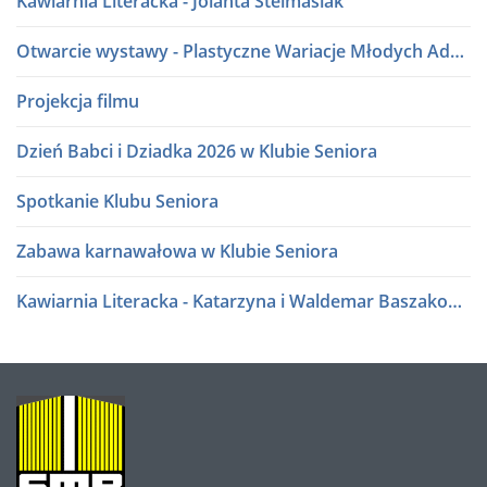
Kawiarnia Literacka - Jolanta Stelmasiak
Otwarcie wystawy - Plastyczne Wariacje Młodych Adeptów Sztuki
Projekcja filmu
Dzień Babci i Dziadka 2026 w Klubie Seniora
Spotkanie Klubu Seniora
Zabawa karnawałowa w Klubie Seniora
Kawiarnia Literacka - Katarzyna i Waldemar Baszakowie
Ferie zimowe 2026
Kawiarnia Literacka - Roman Sidorkiewicz
O
NAS
Półki literatury - Kawiarnia Literacka