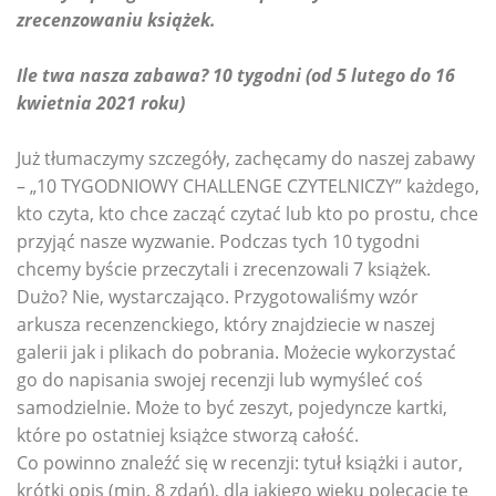
zrecenzowaniu książek.
Ile twa nasza zabawa? 10 tygodni (od 5 lutego do 16
kwietnia 2021 roku)
Już tłumaczymy szczegóły, zachęcamy do naszej zabawy
– „10 TYGODNIOWY CHALLENGE CZYTELNICZY” każdego,
kto czyta, kto chce zacząć czytać lub kto po prostu, chce
przyjąć nasze wyzwanie. Podczas tych 10 tygodni
chcemy byście przeczytali i zrecenzowali 7 książek.
Dużo? Nie, wystarczająco. Przygotowaliśmy wzór
arkusza recenzenckiego, który znajdziecie w naszej
galerii jak i plikach do pobrania. Możecie wykorzystać
go do napisania swojej recenzji lub wymyśleć coś
samodzielnie. Może to być zeszyt, pojedyncze kartki,
które po ostatniej książce stworzą całość.
Co powinno znaleźć się w recenzji: tytuł książki i autor,
krótki opis (min. 8 zdań), dla jakiego wieku polecacie tę