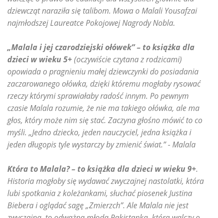
dziewcząt naraziła się talibom. Mowa o Malali Yousafzai
najmłodszej Laureatce Pokojowej Nagrody Nobla.
„Malala i jej czarodziejski ołówek” – to książka dla
dzieci w wieku 5+
(oczywiście czytana z rodzicami)
opowiada o pragnieniu małej dziewczynki do posiadania
zaczarowanego ołówka, dzięki któremu mogłaby rysować
rzeczy którymi sprawiałaby radość innym. Po pewnym
czasie Malala rozumie, że nie ma takiego ołówka, ale ma
głos, który może nim się stać. Zaczyna głośno mówić to co
myśli. „Jedno dziecko, jeden nauczyciel, jedna książka i
jeden długopis tyle wystarczy by zmienić świat.” - Malala
Która to Malala? – to książka dla dzieci w wieku 9+
.
Historia mogłoby się wydawać zwyczajnej nastolatki, która
lubi spotkania z koleżankami, słuchać piosenek Justina
Biebera i oglądać sagę „Zmierzch”. Ale Malala nie jest
zwyczajna, to odważna młoda Pakistanka, która walczy o