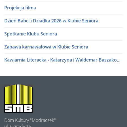
Projekcja filmu
Dzień Babci i Dziadka 2026 w Klubie Seniora
Spotkanie Klubu Seniora
Zabawa karnawałowa w Klubie Seniora
Kawiarnia Literacka - Katarzyna i Waldemar Baszakowie
Ferie zimowe 2026
Kawiarnia Literacka - Roman Sidorkiewicz
O
NAS
Półki literatury - Kawiarnia Literacka
Półki literatury - Kawiarnia Literacka
Dom Kultury "Modraczek"
Program Edukacji Spółdzielczej 2025
ul. Ogrody 15