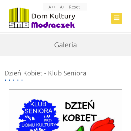
A++
A+
Reset
Toggle
Navigat
Galeria
Dzień Kobiet - Klub Seniora