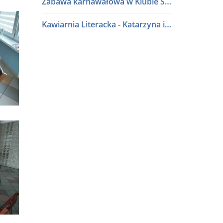
Zabawa karnawałowa w Klubie Seniora
Kawiarnia Literacka - Katarzyna i Waldemar Baszakowie
Ferie zimowe 2026
Kawiarnia Literacka - Roman Sidorkiewicz
Półki literatury - Kawiarnia Literacka
Półki literatury - Kawiarnia Literacka
Program Edukacji Spółdzielczej 2025
Podsumowanie konkursu "Osiedle w kwiatach i zieleni" 2025
Półki literatury - Kawiarnia Literacka
Półki literatury - Kawiarnia Literacka