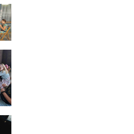
Półki literatury - Kawiarnia Literacka
Wakacyjne warsztaty - lipiec 2025
Bezpieczny Senior - DEBATA
Półki literatury - Kawiarnia Literacka
Koncert z okazji Dnia Mamy i Taty
XXV WIOSNA NA WYŻYNACH
Półki literatury - Kawiarnia Literacka
Półki literatury - Kawiarnia Literacka
Miejski Przegląd Taneczny "Roztańczone przedszkolaki"
Kawiarnia Literacka - Aleksandra Brzozowska