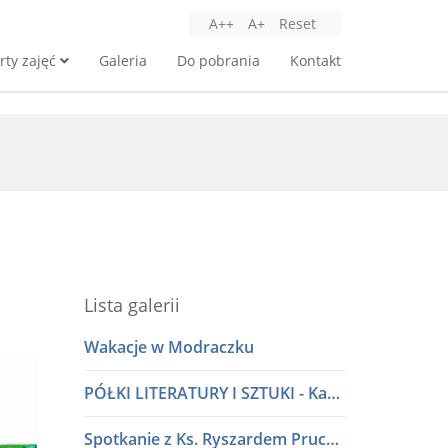
A++
A+
Reset
rty zajęć
Galeria
Do pobrania
Kontakt
Lista galerii
Wakacje w Modraczku
PÓŁKI LITERATURY I SZTUKI - Kawiarnia Literacka w dialogu
Spotkanie z Ks. Ryszardem Pruczkowskim