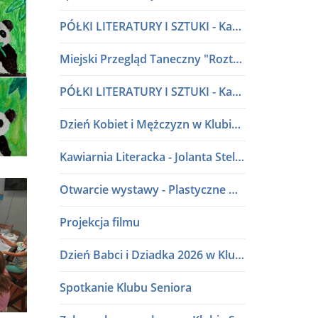
PÓŁKI LITERATURY I SZTUKI - Kawiarnia Literacka w dialogu
Miejski Przegląd Taneczny "Roztańczone przedszkolaki" lata 80 i 90
PÓŁKI LITERATURY I SZTUKI - Kawiarnia Literacka w dialogu
Dzień Kobiet i Mężczyzn w Klubie Seniora
Kawiarnia Literacka - Jolanta Stelmasiak
Otwarcie wystawy - Plastyczne Wariacje Młodych Adeptów Sztuki
Projekcja filmu
Dzień Babci i Dziadka 2026 w Klubie Seniora
Spotkanie Klubu Seniora