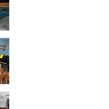
Jubileusz 50-lecie Klubu Seniora przy Domu Kultury Modraczek - wyjątkowe święto
Kawiarnia Literacka - Bogumiła Salmonowicz
Ferie zimowe 2025
Indianie Ameryki Północnej - zakończenie
Kawiarnia Literacka - Michał Jankowski
Kawiarnia Literacka - Promocja almanachu
Dzień Seniora w Klubie Seniora "Modraczek"
Kawiarnia Literacka - Lucyna Siemińska
Stowarzyszenie Inicjatyw Kulturalnych i Edukacyjnych "Modraczek" - WŁĄCZNIK KULTURALNY
Kawiarnia Literacka - Grażyna Wojcieszko