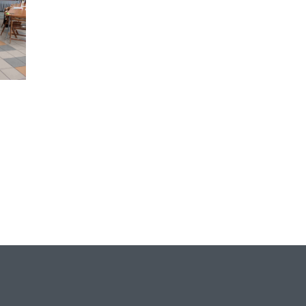
Indianie Ameryki Północnej - październik
Stowarzyszenie Inicjatyw Kulturalnych i Edukacyjnych "Modraczek" - WŁĄCZNIK KULTURALNY
Spotkanie Klubu Seniora "Centrum"
Kawiarnia Literacka - Krzysztof Drozdowski
Indianie Ameryki Północnej - wrzesień
Jestem modny - jestem eko
Podsumowanie - Jestem Eko Odpowiedzialny
SecondLiveOrchestra
Cyrk EKO-rekwizyty