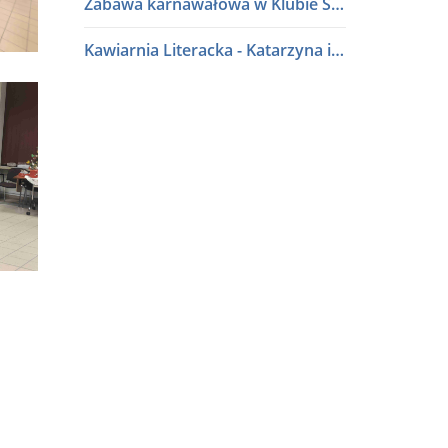
Zabawa karnawałowa w Klubie Seniora
Kawiarnia Literacka - Katarzyna i Waldemar Baszakowie
Ferie zimowe 2026
Kawiarnia Literacka - Roman Sidorkiewicz
Półki literatury - Kawiarnia Literacka
Półki literatury - Kawiarnia Literacka
Program Edukacji Spółdzielczej 2025
Podsumowanie konkursu "Osiedle w kwiatach i zieleni" 2025
Półki literatury - Kawiarnia Literacka
Półki literatury - Kawiarnia Literacka