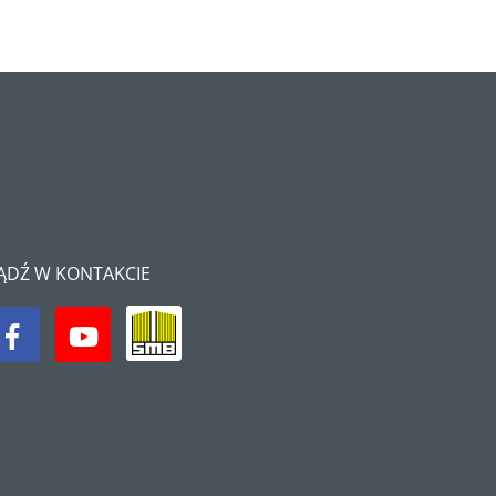
Półki literatury - Kawiarnia Literacka
Wakacyjne warsztaty - lipiec 2025
Bezpieczny Senior - DEBATA
Półki literatury - Kawiarnia Literacka
Koncert z okazji Dnia Mamy i Taty
XXV WIOSNA NA WYŻYNACH
ĄDŹ W KONTAKCIE
Półki literatury - Kawiarnia Literacka
Półki literatury - Kawiarnia Literacka
Miejski Przegląd Taneczny "Roztańczone przedszkolaki"
Kawiarnia Literacka - Aleksandra Brzozowska