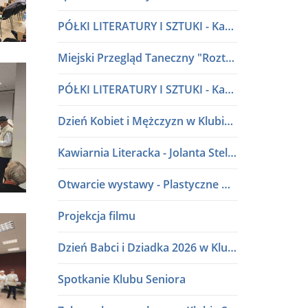
PÓŁKI LITERATURY I SZTUKI - Kawiarnia Literacka w dialogu
Miejski Przegląd Taneczny "Roztańczone przedszkolaki" lata 80 i 90
PÓŁKI LITERATURY I SZTUKI - Kawiarnia Literacka w dialogu
Dzień Kobiet i Mężczyzn w Klubie Seniora
Kawiarnia Literacka - Jolanta Stelmasiak
Otwarcie wystawy - Plastyczne Wariacje Młodych Adeptów Sztuki
Projekcja filmu
Dzień Babci i Dziadka 2026 w Klubie Seniora
Spotkanie Klubu Seniora