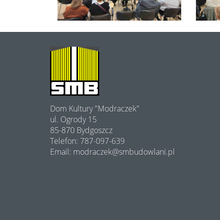
O
NAS
Dom Kultury "Modraczek"
ul. Ogrody 15
85-870 Bydgoszcz
Telefon: 787-097-639
Email: modraczek@smbudowlani.pl