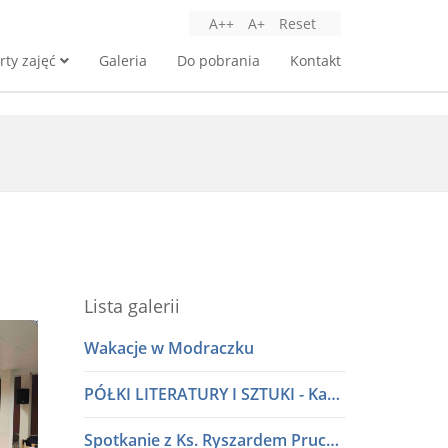
A++
A+
Reset
rty zajęć
Galeria
Do pobrania
Kontakt
Lista galerii
Wakacje w Modraczku
PÓŁKI LITERATURY I SZTUKI - Kawiarnia Literacka w dialogu
Spotkanie z Ks. Ryszardem Pruczkowskim