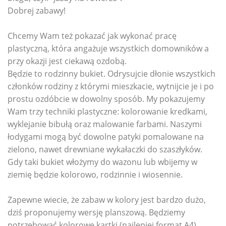
Dobrej zabawy!
Chcemy Wam też pokazać jak wykonać pracę
plastyczną, która angażuje wszystkich domowników a
przy okazji jest ciekawą ozdobą.
Będzie to rodzinny bukiet. Odrysujcie dłonie wszystkich
członków rodziny z którymi mieszkacie, wytnijcie je i po
prostu ozdóbcie w dowolny sposób. My pokazujemy
Wam trzy techniki plastyczne: kolorowanie kredkami,
wyklejanie bibułą oraz malowanie farbami. Naszymi
łodygami mogą być dowolne patyki pomalowane na
zielono, nawet drewniane wykałaczki do szaszłyków.
Gdy taki bukiet włożymy do wazonu lub wbijemy w
ziemię będzie kolorowo, rodzinnie i wiosennie.
Zapewne wiecie, że zabaw w kolory jest bardzo dużo,
dziś proponujemy wersję planszową. Będziemy
potrzebować kolorowe kartki (najlepiej format A4),