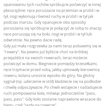
opanowaniu tych ruchów spróbujcie poćwiczyć w innej
płaszczyźnie: ręce poruszacie na przemian w przód i w
tył, nogi wykonują również ruchy w przód i w tył jak
podczas marszu. Gdy opanujecie oba sposoby
poruszania się spróbujcie je połączyć ze sobą to znaczy:
ręce poruszają się na boki, nogi w przód i w tył lub
odwrotnie. Na pewno dacie radę.
Gdy już mała rozgrzewka za nami teraz pobawimy się w
"rowery". Na pewno już byliście choć na krótkiej
przejażdżce na swoich rowerach, teraz możecie
poćwiczyć w domu. Biegniecie pomiędzy krzesełkami,
ręce trzymacie przed sobą, jakby ujmowały kierownicę
roweru, kolana unosicie wysoko do góry. Na głośny
sygnał (np. uderzenie w stół) kładziecie się na podłodze
i chwilę odpoczywacie. Po chwili wstajecie i naśladujecie
ruch pompowania koła, mówiąc jednocześnie "pass,
pass, pass". Gdy koło zostanie naprawione wracacie do
biegu, czyli "jazdy na rowerze".