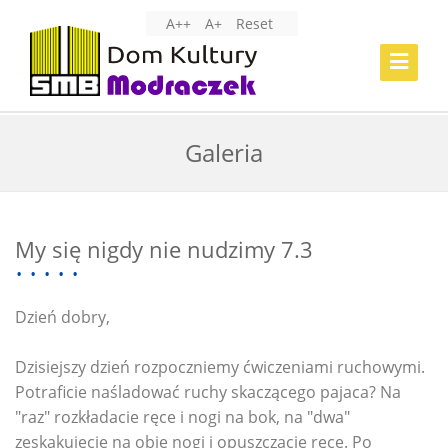
A++
A+
Reset
Toggle
Navigat
Galeria
My się nigdy nie nudzimy 7.3
Dzień dobry,
Dzisiejszy dzień rozpoczniemy ćwiczeniami ruchowymi.
Potraficie naśladować ruchy skaczącego pajaca? Na
"raz" rozkładacie ręce i nogi na bok, na "dwa"
zeskakujecie na obie nogi i opuszczacie ręce. Po