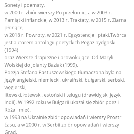
Sonety i poematy,
w 2000 r. zbiór wierszy Po przełomie, a w 2003 r.
Pamiątki inflanckie, w 2013 r. Traktaty, w 2015 r. Ziarna
płonące,
w 2018 r. Powroty, w 2021 r. Egzystencje i ptaki.Twórca
jest autorem antologii poetyckich Pegaz bydgoski
(1994)
oraz Wiersze drapieżne i prowokujące. Od Maryli
Wolskiej do Jolanty Baziak (1999).
Poezja Stefana Pastuszewskiego tłumaczona była na
język angielski, niemiecki, ukraiński, bułgarski, serbski,
węgierski,
litewski, łotewski, estoński i telugu (drawidyjski język
Indii). W 1992 roku w Bułgarii ukazał się zbiór poezji
Róża i mieč,
w 1993 na Ukrainie zbiór opowiadań i wierszy Prostri
času, a w 2000 r. w Serbii zbiór opowiadań i wierszy
Grad.