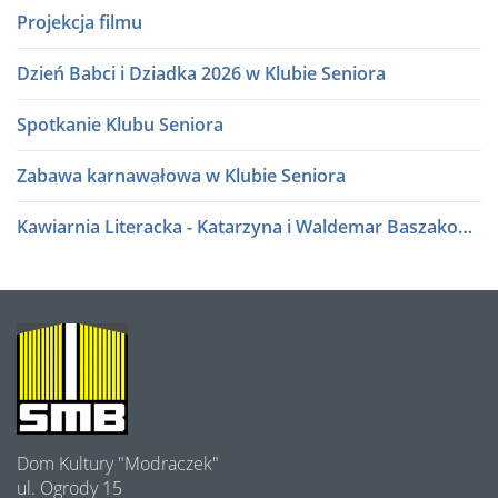
Projekcja filmu
Dzień Babci i Dziadka 2026 w Klubie Seniora
Spotkanie Klubu Seniora
Zabawa karnawałowa w Klubie Seniora
Kawiarnia Literacka - Katarzyna i Waldemar Baszakowie
Ferie zimowe 2026
Kawiarnia Literacka - Roman Sidorkiewicz
O
NAS
Półki literatury - Kawiarnia Literacka
Półki literatury - Kawiarnia Literacka
Dom Kultury "Modraczek"
Program Edukacji Spółdzielczej 2025
ul. Ogrody 15