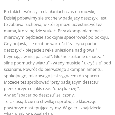
Po takich twórczych działaniach czas na muzykę.
Dzisiaj pobawimy się trochę w padający deszczyk. Jest
to zabawa ruchowa, w której może uczestniczyć też
mama, która będzie stukać. Przy akompaniamencie
miarowym będziecie spokojnie spacerować po pokoju.
Gdy pojawią się drobne wartości "zaczyna padać
deszczyk" - biegacie z ręką uniesioną nad głową "
trzymając w niej parasol". Głośne stukanie oznacza "
silne podmuchy wiatru" - wtedy musicie " ukryć się" pod
ścianami. Powrót do pierwszego akompaniamentu,
spokojnego, miarowego jest sygnałem do spaceru.
Możecie też spróbować "przy padającym deszczu"
przeskoczyć co jakiś czas "dużą kałużę ".
A więc "spacer po deszczu" zaliczony.
Teraz usiądźcie na chwilkę i spróbujcie klaszcząc
powtórzyć następujące rytmy. W galerii znajdziecie
zdjęcia, jak one wyglądają.