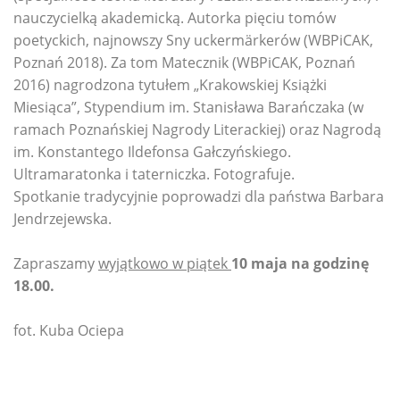
nauczycielką akademicką. Autorka pięciu tomów
poetyckich, najnowszy Sny uckermärkerów (WBPiCAK,
Poznań 2018). Za tom Matecznik (WBPiCAK, Poznań
2016) nagrodzona tytułem „Krakowskiej Książki
Miesiąca”, Stypendium im. Stanisława Barańczaka (w
ramach Poznańskiej Nagrody Literackiej) oraz Nagrodą
im. Konstantego Ildefonsa Gałczyńskiego.
Ultramaratonka i taterniczka. Fotografuje.
Spotkanie tradycyjnie poprowadzi dla państwa Barbara
Jendrzejewska.
Zapraszamy
wyjątkowo w piątek
10 maja na godzinę
18.00.
fot. Kuba Ociepa