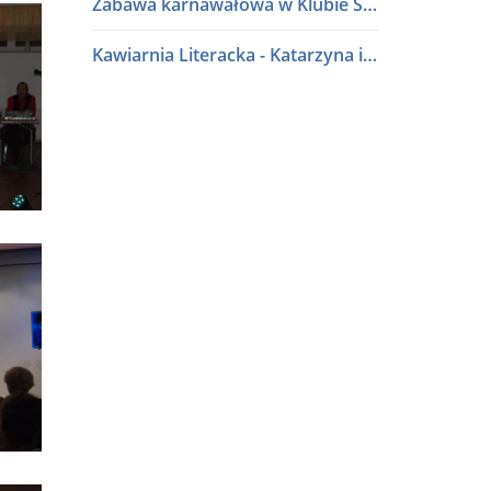
Zabawa karnawałowa w Klubie Seniora
Kawiarnia Literacka - Katarzyna i Waldemar Baszakowie
Ferie zimowe 2026
Kawiarnia Literacka - Roman Sidorkiewicz
Półki literatury - Kawiarnia Literacka
Półki literatury - Kawiarnia Literacka
Program Edukacji Spółdzielczej 2025
Podsumowanie konkursu "Osiedle w kwiatach i zieleni" 2025
Półki literatury - Kawiarnia Literacka
Półki literatury - Kawiarnia Literacka