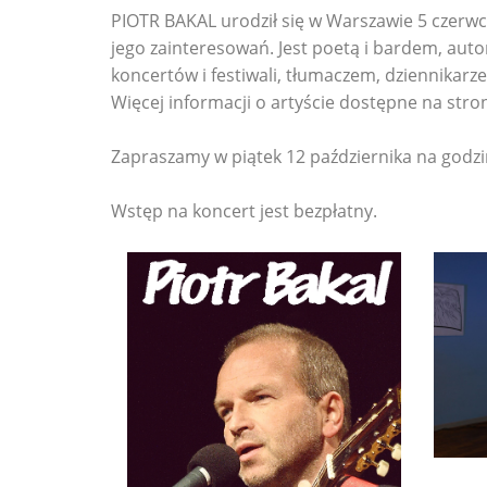
PIOTR BAKAL urodził się w Warszawie 5 czerwca 
jego zainteresowań. Jest poetą i bardem, au
koncertów i festiwali, tłumaczem, dziennikar
Więcej informacji o artyście dostępne na stro
Zapraszamy w piątek 12 października na godzi
Wstęp na koncert jest bezpłatny.