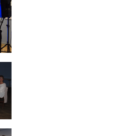
Jubileusz 50-lecie Klubu Seniora przy Domu Kultury Modraczek - wyjątkowe święto
Kawiarnia Literacka - Bogumiła Salmonowicz
Ferie zimowe 2025
Indianie Ameryki Północnej - zakończenie
Kawiarnia Literacka - Michał Jankowski
Kawiarnia Literacka - Promocja almanachu
Dzień Seniora w Klubie Seniora "Modraczek"
Kawiarnia Literacka - Lucyna Siemińska
Stowarzyszenie Inicjatyw Kulturalnych i Edukacyjnych "Modraczek" - WŁĄCZNIK KULTURALNY
Kawiarnia Literacka - Grażyna Wojcieszko