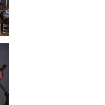
Fotorelacja Klub Seniora "Centrum" na wystawach w Młynach Rothera
Stowarzyszenie Inicjatyw Twórczych i Edukacyjnych "Modraczek" - WŁĄCZNIK KULTURALNY
Kawiarnia Literacka - Helena Skonieczka
Indianie Ameryki Północnej - czerwiec
Klub Seniora "Centrum" - Wyjazd do Nadleśnictwa Bydgoszcz - Łochowisko
Stowarzyszenie Inicjatyw Twórczych i Edukacyjnych "Modraczek" - WŁĄCZNIK KULTURALNY
XXIV WIOSNA NA WYŻYNACH
Koncert z okazji Dnia Mamy i Taty
Klub Seniora "Centrum" - maj
Indianie Ameryki Północnej - maj