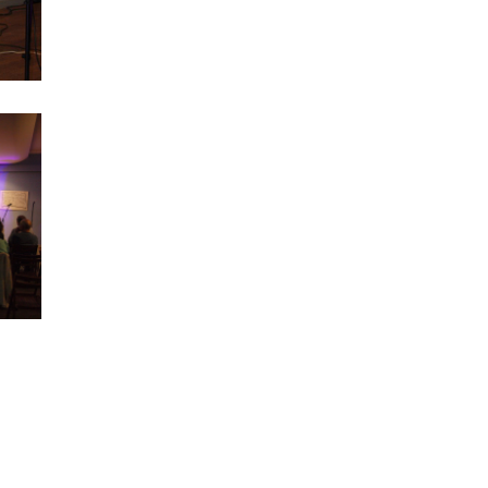
Kawiarnia Literacka - Marzenna Lewandowska
Stowarzyszenie Inicjatyw Kulturalnych i Edukacyjnych "Modraczek" - WŁĄCZNIK KULTURALNY
Kawiarnia Literacka - Kazimierz Hoffman in memoriam
Indianie Ameryki Północnej - kwiecień
Koncert Poezja Wisławy Szymborskiej w muzyce i ruchu
Kawiarnia Literacka - Elżbieta Adamiec
Dzień Kobiet w Klubie Seniora
Indianie Ameryki Północnej - marzec
Lutowe spotkanie w Klubie Seniora "Centrum"
Ferie zimowe 2024 - II tydzień