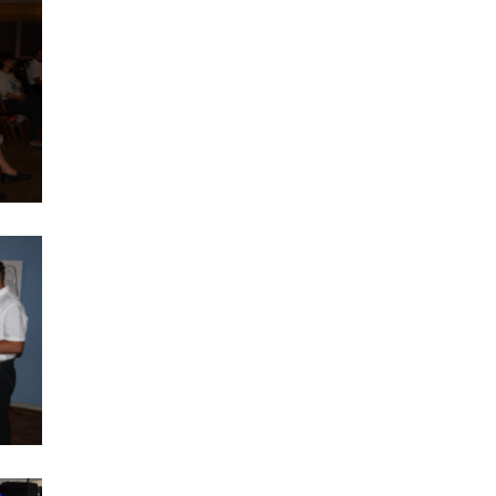
Półki literatury - Kawiarnia Literacka
Wakacyjne warsztaty - lipiec 2025
Bezpieczny Senior - DEBATA
Półki literatury - Kawiarnia Literacka
Koncert z okazji Dnia Mamy i Taty
XXV WIOSNA NA WYŻYNACH
Półki literatury - Kawiarnia Literacka
Półki literatury - Kawiarnia Literacka
Miejski Przegląd Taneczny "Roztańczone przedszkolaki"
Kawiarnia Literacka - Aleksandra Brzozowska