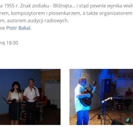
1955 r. Znak zodiaku - Bliźnięta... i stąd pewnie wynika wie
torem, kompozytorem i piosenkarzem, a także organizatorem
zem, autorem audycji radiowych.
nie
Piotr Bakal
.
nę 18.00