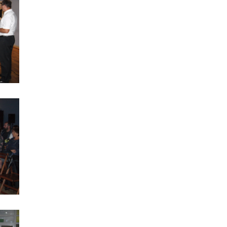
Indianie Ameryki Północnej - październik
Stowarzyszenie Inicjatyw Kulturalnych i Edukacyjnych "Modraczek" - WŁĄCZNIK KULTURALNY
Spotkanie Klubu Seniora "Centrum"
Kawiarnia Literacka - Krzysztof Drozdowski
Indianie Ameryki Północnej - wrzesień
Jestem modny - jestem eko
Podsumowanie - Jestem Eko Odpowiedzialny
SecondLiveOrchestra
Cyrk EKO-rekwizyty