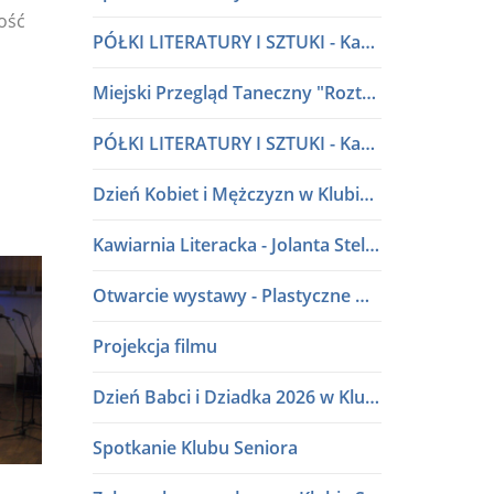
lość
PÓŁKI LITERATURY I SZTUKI - Kawiarnia Literacka w dialogu
Miejski Przegląd Taneczny "Roztańczone przedszkolaki" lata 80 i 90
PÓŁKI LITERATURY I SZTUKI - Kawiarnia Literacka w dialogu
Dzień Kobiet i Mężczyzn w Klubie Seniora
Kawiarnia Literacka - Jolanta Stelmasiak
Otwarcie wystawy - Plastyczne Wariacje Młodych Adeptów Sztuki
Projekcja filmu
Dzień Babci i Dziadka 2026 w Klubie Seniora
Spotkanie Klubu Seniora