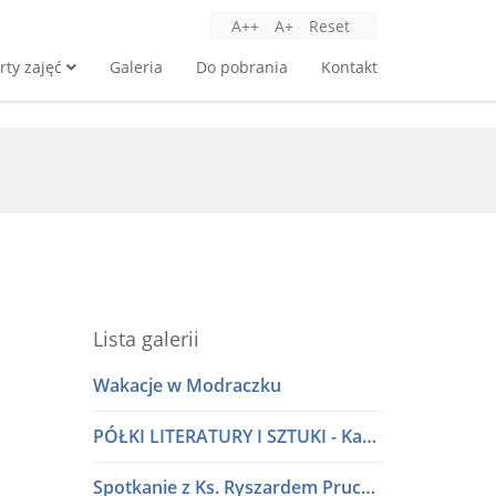
A++
A+
Reset
rty zajęć
Galeria
Do pobrania
Kontakt
Lista galerii
Wakacje w Modraczku
PÓŁKI LITERATURY I SZTUKI - Kawiarnia Literacka w dialogu
Spotkanie z Ks. Ryszardem Pruczkowskim