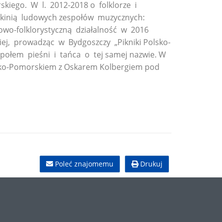
skiego. W l. 2012-2018 o folklorze i
onkinią ludowych zespołów muzycznych:
wo-folklorystyczną działalność w 2016
ej, prowadząc w Bydgoszczy „Pikniki Polsko-
łem pieśni i tańca o tej samej nazwie. W
wsko-Pomorskiem z Oskarem Kolbergiem pod
Poleć znajomemu
Drukuj