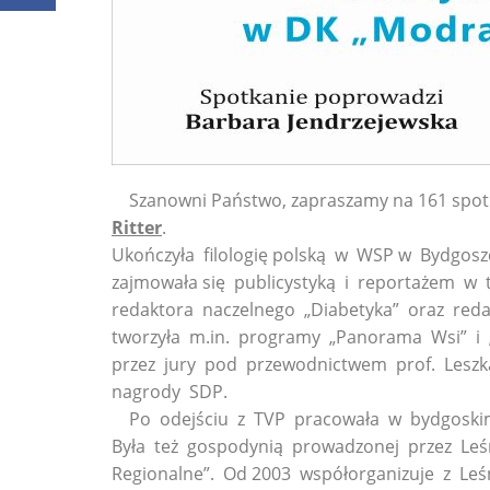
Szanowni Państwo, zapraszamy na 161 spotka
Ritter
.
Ukończyła filologię polską w WSP w Bydgoszc
zajmowała się publicystyką i reportażem w ty
redaktora naczelnego „Diabetyka” oraz red
tworzyła m.in. programy „Panorama Wsi” i 
przez jury pod przewodnictwem prof. Leszk
nagrody SDP.
Po odejściu z TVP pracowała w bydgoskim L
Była też gospodynią prowadzonej przez Leś
Regionalne”. Od 2003 współorganizuje z Leś