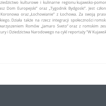
dziedzictwo kulturowe i kulinarne regionu kujawsko-pomor
asz Dom Europejski” oraz „Tygodnik Bydgoski”. Jest czł
z Koronowa oraz „Łochowianie” z Łochowa. Za swoją praso
go. Działa także na rzecz integracji społeczności romski
arzyszeniem Romów „Jamaro Sveto” oraz z romskim zespo
ltury i Dziedzictwa Narodowego na cykl reportaży ”W Kuja