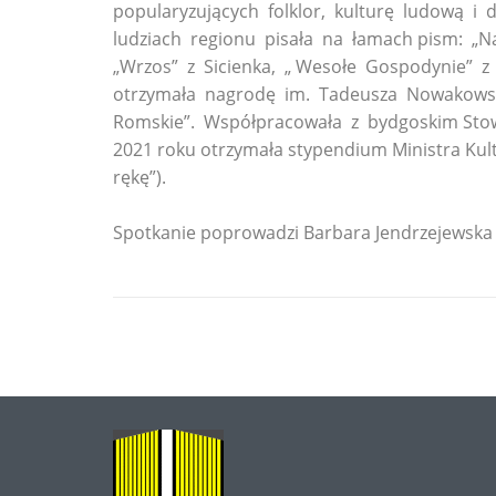
popularyzujących folklor, kulturę ludową i 
ludziach regionu pisała na łamach pism: „N
„Wrzos” z Sicienka, „ Wesołe Gospodynie” 
otrzymała nagrodę im. Tadeusza Nowakowskie
Romskie”. Współpracowała z bydgoskim Stow
2021 roku otrzymała stypendium Ministra Ku
rękę”).
Spotkanie poprowadzi Barbara Jendrzejewska
O
NAS