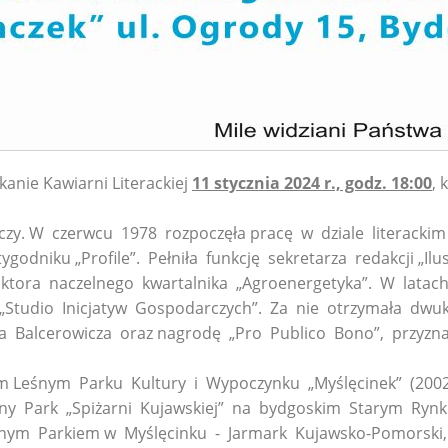
nie Kawiarni Literackiej
11 stycznia 2024 r., godz. 18:00
, 
zy. W czerwcu 1978 rozpoczęła pracę w dziale literackim 
godniku „Profile”. Pełniła funkcję sekretarza redakcji „Il
aktora naczelnego kwartalnika „Agroenergetyka”. W lata
„Studio Inicjatyw Gospodarczych”. Za nie otrzymała dwu
a Balcerowicza oraz nagrodę „Pro Publico Bono”, przyzna
eśnym Parku Kultury i Wypoczynku „Myślęcinek” (2002-2
ny Park „Spiżarni Kujawskiej” na bydgoskim Starym Rynku
nym Parkiem w Myślęcinku - Jarmark Kujawsko-Pomorski, 