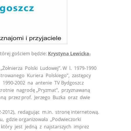
której gościem będzie:
Krystyna Lewicka-
„Żołnierza Polski Ludowej”. W l. 1979-1990
ustrowanego Kuriera Polskiego”, zastępcy
ch 1990-2002 na antenie TV Bydgoszcz
krotnie nagrodę „Pryzmat”, przyznawaną
ną przez prof. Jerzego Buzka oraz dwie
012), redagując m.in. stronę internetową.
, gdzie organizowała „Podwieczorki
który jest jedną z najstarszych imprez