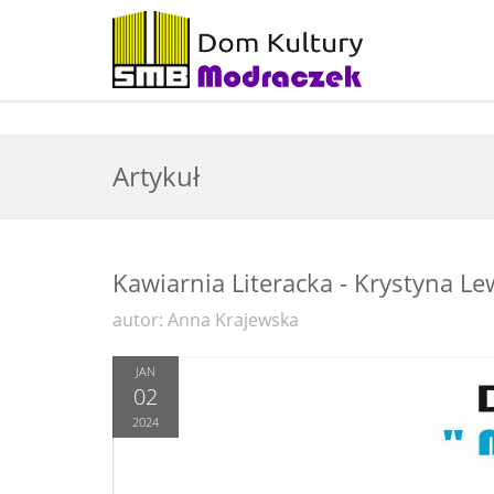
Artykuł
Kawiarnia Literacka - Krystyna Lew
autor: Anna Krajewska
JAN
02
2024