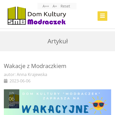
A++
A+
Reset
Toggle
Navigat
Artykuł
Wakacje z Modraczkiem
autor: Anna Krajewska
2023-06-06
JUN
06
2023