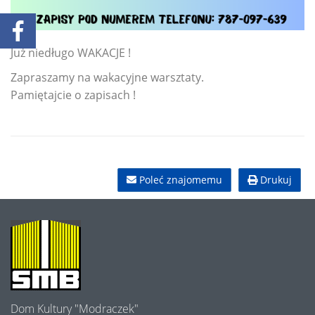
Już niedługo WAKACJE !
Zapraszamy na wakacyjne warsztaty.
Pamiętajcie o zapisach !
Poleć znajomemu
Drukuj
O
NAS
Dom Kultury "Modraczek"