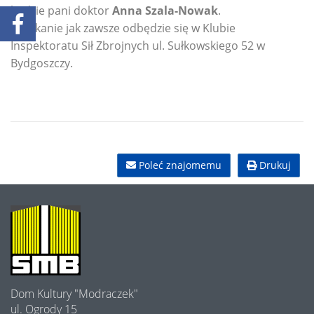
będzie pani doktor
Anna Szala-Nowak
.
Spotkanie jak zawsze odbędzie się w Klubie
Inspektoratu Sił Zbrojnych ul. Sułkowskiego 52 w
Bydgoszczy.
Poleć znajomemu
Drukuj
O
NAS
Dom Kultury "Modraczek"
ul. Ogrody 15