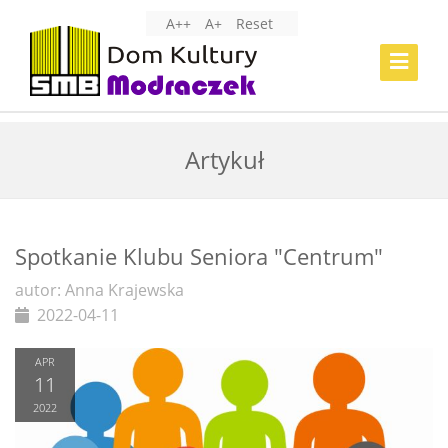
A++
A+
Reset
Toggle
Navigat
Artykuł
Spotkanie Klubu Seniora "Centrum"
autor: Anna Krajewska
2022-04-11
APR
11
2022